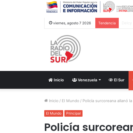
viernes, agosto 7 2026
Tendencia
Inicio
Venezuela
El Sur
Inicio
/
El Mundo
/
Policía surcoreana allanó l
El Mundo
Principal
Policía surcorean