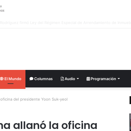
El Mundo
Columnas
Audio
Programación
a oficina del presidente Yoon Suk-yeol
a allanó la oficina