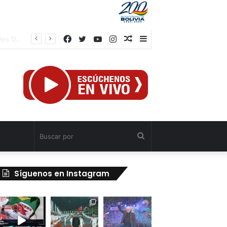
Facebook
Twitter
YouTube
Instagram
Publicación
Barra
Vicepresidencia de Planificación dictará curso sobre Crisis Climática como desafío para la humanidad
al
lateral
azar
Buscar
por
Síguenos en Instagram