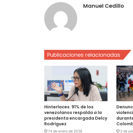
Manuel Cedillo
Publicaciones relacionadas
Hinterlaces: 91% de los
Denunc
venezolanos respalda a la
violenc
presidenta encargada Delcy
durante
Rodríguez
Colomb
14 de enero de 2026
2 de ju