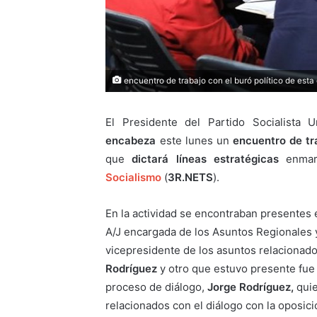
encuentro de trabajo con el buró político de esta 
El Presidente del Partido Socialista
encabeza
este lunes un
encuentro de tra
que
dictará líneas estratégicas
enmar
Socialismo
(
3R.NETS
).
En la actividad se encontraban presentes
A/J encargada de los Asuntos Regionales 
vicepresidente de los asuntos relacionado
Rodríguez
y otro que estuvo presente fue 
proceso de diálogo,
Jorge Rodríguez,
quie
relacionados con el diálogo con la oposici