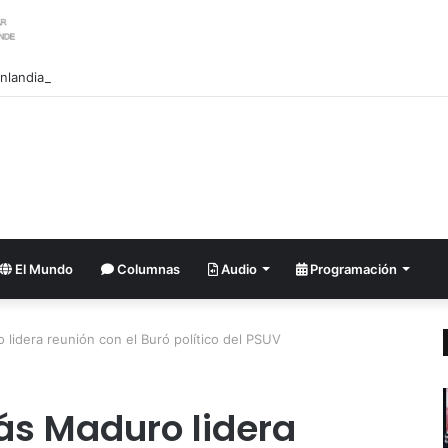
nlandia lanza una fuerte advertencia a empresa petrolera vinculada a T
El Mundo
Columnas
Audio
Programación
 lidera reunión con el Buró político del PSUV
ás Maduro lidera