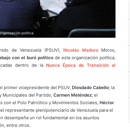
organización política.
 Unido de Venezuela (PSUV),
Nicolás Maduro
Moros,
bajo con el buró político
de esta organización política,
cadas dentro de la
Nueva Época de Transición al
 el primer vicepresidente del PSUV,
Diosdado Cabello
; la
y Municipales del Partido,
Carmen Meléndez
; el
s con el Polo Patriótico y Movimientos Sociales,
Héctor
el representante plenipotenciario de Venezuela para el
n desempeña un rol fundamental en los asuntos
ón, entre otros.