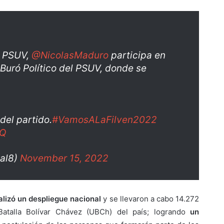
l PSUV,
@NicolasMaduro
participa en
l Buró Político del PSUV, donde se
del partido.
#VamosALaFilven2022
aQ
al8)
November 15, 2022
alizó un despliegue nacional
y se llevaron a cabo 14.272
atalla Bolívar Chávez (UBCh) del país; logrando
un