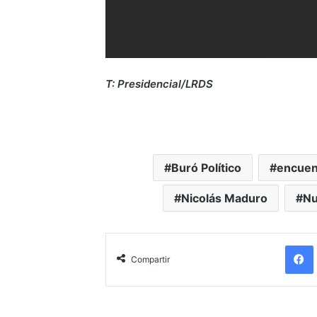
T: Presidencial/LRDS
Buró Político
encuen
Nicolás Maduro
Nu
Compartir