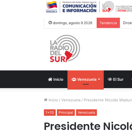
Groe
domingo, agosto 9 2026
Tendencia
Inicio
Venezuela
El Sur
Inicio
/
Venezuela
/
Presidente Nicolás Maduro
1x10
Principal
Venezuela
Presidente Nicol