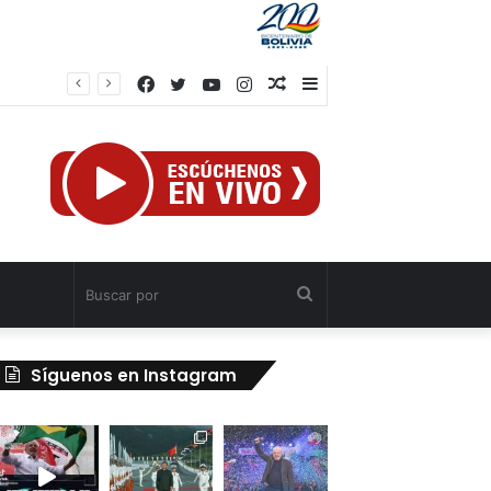
Facebook
Twitter
YouTube
Instagram
Publicación
Barra
rump
al
lateral
azar
Buscar
por
Síguenos en Instagram