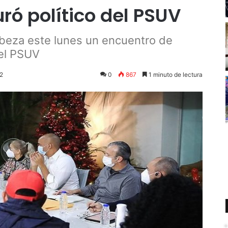
uró político del PSUV
beza este lunes un encuentro de
del PSUV
22
0
867
1 minuto de lectura