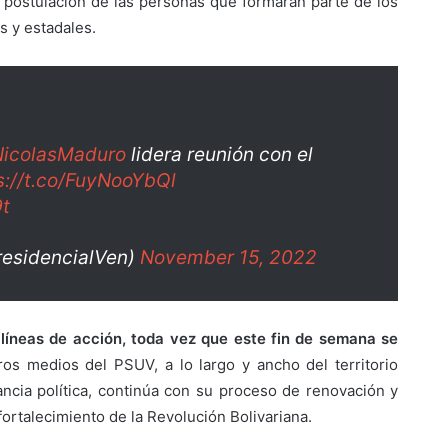
postulación de las personas que formarán parte de los
s y estadales.
icolasMaduro
lidera reunión con el
s://t.co/FuyNooYbQl
9t
residencialVen)
November 15, 2022
 líneas de acción, toda vez que este fin de semana se
os medios del PSUV, a lo largo y ancho del territorio
ancia política, continúa con su proceso de renovación y
fortalecimiento de la Revolución Bolivariana.