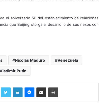
ra el aniversario 50 del establecimiento de relaciones
ancia que Beijing otorga al desarrollo de sus nexos con
es
Nicolás Maduro
Venezuela
Vladimir Putin
Facebook
Twitter
LinkedIn
Messenger
Compartir por correo electrónico
Imprimir