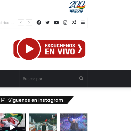
Facebook
Twitter
YouTube
Instagram
Publicación
Barra
al
lateral
azar
Buscar
por
Síguenos en Instagram