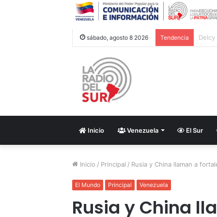
¿Una i
sábado, agosto 8 2026
Tendencia
Inicio
Venezuela
El Sur
Inicio
/
Principal
/
Rusia y China llaman a forta
El Mundo
Principal
Venezuela
Rusia y China ll