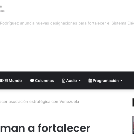
lusión óptica o el cielo al revés? Así veremos el próximo eclipse solar
El Mundo
Columnas
Audio
Programación
lecer asociación estratégica con Venezuela
aman a fortalecer