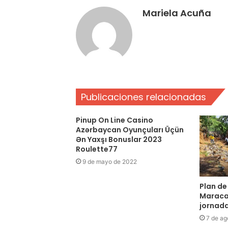
Mariela Acuña
Publicaciones relacionadas
Pinup On Line Casino
Azərbaycan Oyunçuları Üçün
Ən Yaxşı Bonuslar 2023
Roulette77
9 de mayo de 2022
Plan de
Maraca
jornad
7 de ag