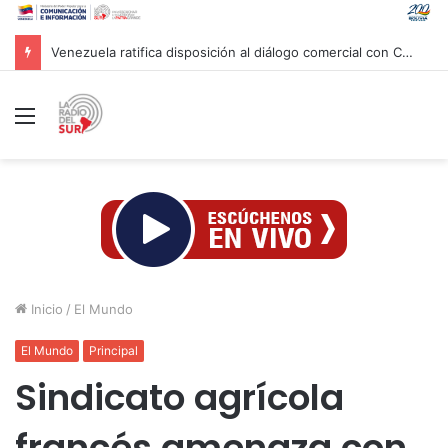
Venezuela ratifica disposición al diálogo comercial con Colombia bajo el principio de soberanía
Menú
Inicio
/
El Mundo
El Mundo
Principal
Sindicato agrícola
francés amenaza con