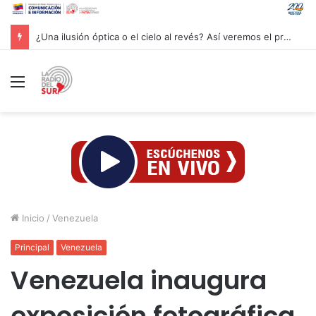
Trump ordena investigar la filtración sobre las reservas de municiones
Menú
Inicio
/
Venezuela
Principal
Venezuela
Venezuela inaugura
exposición fotográfica